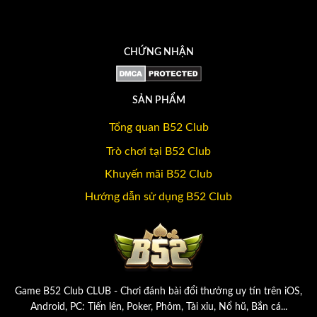
CHỨNG NHẬN
SẢN PHẨM
Tổng quan B52 Club
Trò chơi tại B52 Club
Khuyến mãi B52 Club
Hướng dẫn sử dụng B52 Club
Game B52 Club CLUB - Chơi đánh bài đổi thưởng uy tín trên iOS,
Android, PC: Tiến lên, Poker, Phỏm, Tài xỉu, Nổ hũ, Bắn cá...