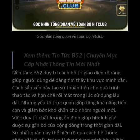
Góc nhìn tổng quan về toàn bộ hitclub
Xem thêm:
Tin Tức B52 | Chuyên Mục
Cập Nhật Thông Tin Mới Nhất
Nền tảng B52 duy trì cách bố trí giao diện rõ ràng
giúp người dùng dễ dàng tìm thấy khu vực mình cần.
Cách sắp xếp này tạo sự thuận tiện cho quá trình
thao tác và hạn chế rối mắt trong lúc sử dụng lâu
dài. Những yếu tố trực quan giúp tăng khả năng tiếp
cận và giảm bớt khó khăn cho nhóm người mới.
Việc duy trì chất lượng ổn định giúp
hitclub
giữ
được sự gắn bó của cộng đồng trong thời gian dài.
Sự nhất quán này thể hiện rõ qua cách hệ thống