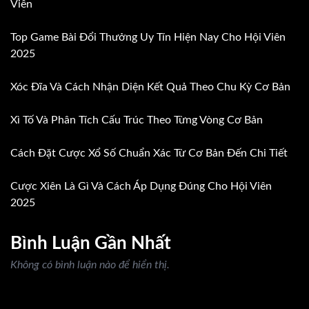
Viên
Top Game Bài Đổi Thưởng Uy Tín Hiện Nay Cho Hội Viên
2025
Xóc Đĩa Và Cách Nhận Diện Kết Quả Theo Chu Kỳ Cơ Bản
Xì Tố Và Phân Tích Cấu Trúc Theo Từng Vòng Cơ Bản
Cách Đặt Cược Xổ Số Chuẩn Xác Từ Cơ Bản Đến Chi Tiết
Cược Xiên Là Gì Và Cách Áp Dụng Đúng Cho Hội Viên
2025
Bình Luận Gần Nhất
Không có bình luận nào để hiển thị.