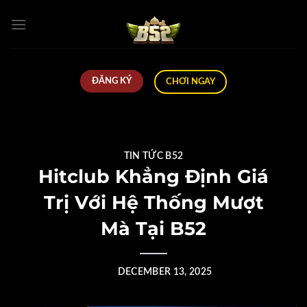
Skip
to
content
ĐĂNG KÝ
CHƠI NGAY
TIN TỨC B52
Hitclub Khẳng Định Giá
Trị Với Hệ Thống Mượt
Mà Tại B52
POSTED ON
DECEMBER 13, 2025
BY
CTV