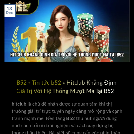
13
Dec
B52
»
Tin tức b52
»
Hitclub Khẳng Định
Giá Trị Với Hệ Thống Mượt Mà Tại B52
hitclub
là chủ đề nhận được sự quan tâm khi thị
trường giải trí trực tuyến ngày càng mở rộng và cạnh
tranh mạnh mẽ. Nền tảng
B52
thu hút người dùng
nhờ cách tối ưu trải nghiệm và cách xây dựng hệ
thống thân thiện. Bài viết sẽ cung cấp góc nhìn toàn