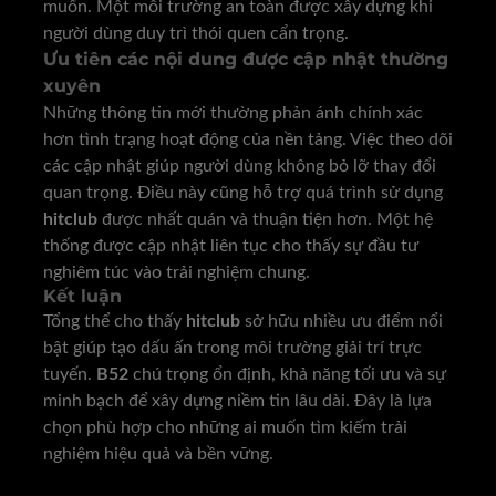
muốn. Một môi trường an toàn được xây dựng khi
người dùng duy trì thói quen cẩn trọng.
Ưu tiên các nội dung được cập nhật thường
xuyên
Những thông tin mới thường phản ánh chính xác
hơn tình trạng hoạt động của nền tảng. Việc theo dõi
các cập nhật giúp người dùng không bỏ lỡ thay đổi
quan trọng. Điều này cũng hỗ trợ quá trình sử dụng
hitclub
được nhất quán và thuận tiện hơn. Một hệ
thống được cập nhật liên tục cho thấy sự đầu tư
nghiêm túc vào trải nghiệm chung.
Kết luận
Tổng thể cho thấy
hitclub
sở hữu nhiều ưu điểm nổi
bật giúp tạo dấu ấn trong môi trường giải trí trực
tuyến.
B52
chú trọng ổn định, khả năng tối ưu và sự
minh bạch để xây dựng niềm tin lâu dài. Đây là lựa
chọn phù hợp cho những ai muốn tìm kiếm trải
nghiệm hiệu quả và bền vững.