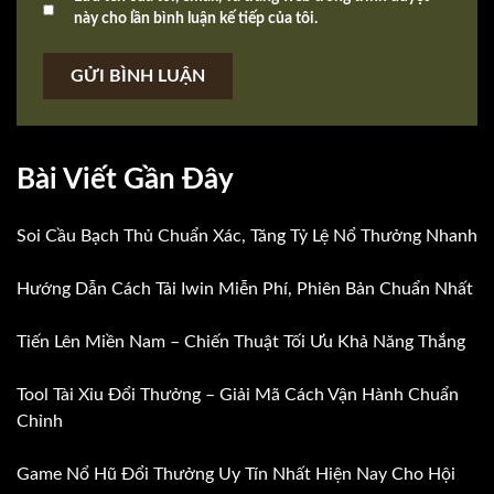
này cho lần bình luận kế tiếp của tôi.
GỬI BÌNH LUẬN
Bài Viết Gần Đây
Soi Cầu Bạch Thủ Chuẩn Xác, Tăng Tỷ Lệ Nổ Thưởng Nhanh
Hướng Dẫn Cách Tải Iwin Miễn Phí, Phiên Bản Chuẩn Nhất
Tiến Lên Miền Nam – Chiến Thuật Tối Ưu Khả Năng Thắng
Tool Tài Xỉu Đổi Thưởng – Giải Mã Cách Vận Hành Chuẩn
Chỉnh
Game Nổ Hũ Đổi Thưởng Uy Tín Nhất Hiện Nay Cho Hội