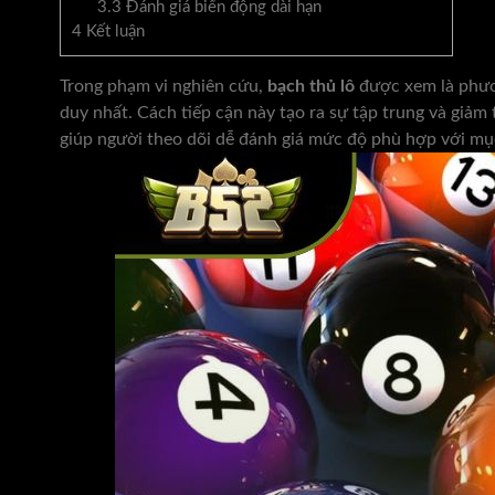
3.3
Đánh giá biến động dài hạn
4
Kết luận
Trong phạm vi nghiên cứu,
bạch thủ lô
được xem là phươ
duy nhất. Cách tiếp cận này tạo ra sự tập trung và giảm 
giúp người theo dõi dễ đánh giá mức độ phù hợp với mụ