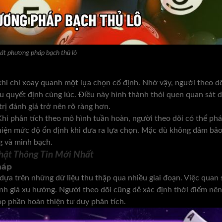
át phương pháp bạch thủ lô
hi chỉ xoay quanh một lựa chọn cố định. Nhờ vậy, người theo dõ
ều quyết định cùng lúc. Điều này hình thành thói quen quan sát d
rị đánh giá trở nên rõ ràng hơn.
hi phân tích theo mô hình tuần hoàn, người theo dõi có thể phá
i thiện mức độ ổn định khi đưa ra lựa chọn. Mặc dù không đảm bả
g và minh bạch.
hật Thông Tin Mới Nhất
pháp
a trên những dữ liệu thu thập qua nhiều giai đoạn. Việc quan 
h giá xu hướng. Người theo dõi cũng dễ xác định thời điểm nên
óp phần hoàn thiện tư duy phân tích.