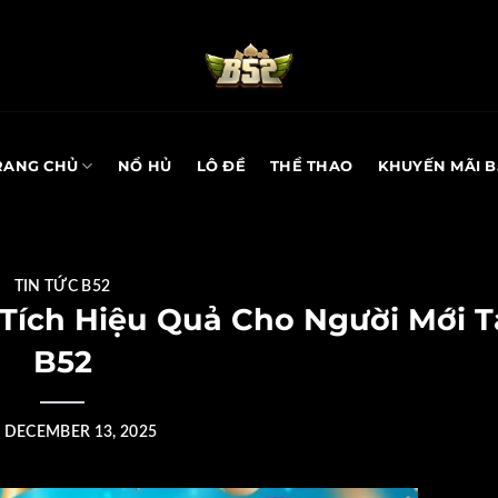
RANG CHỦ
NỔ HỦ
LÔ ĐỀ
THỂ THAO
KHUYẾN MÃI B
TIN TỨC B52
Tích Hiệu Quả Cho Người Mới T
B52
N
DECEMBER 13, 2025
BY
CTV