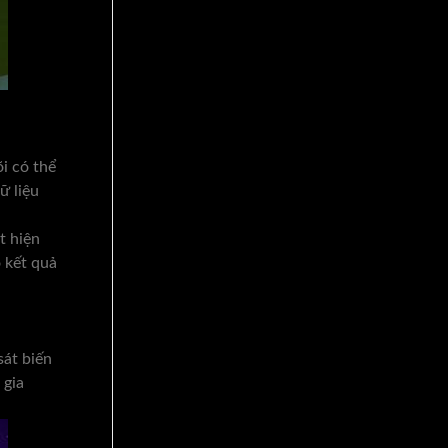
i có thể
ữ liệu
t hiện
o kết quả
sát biến
 gia