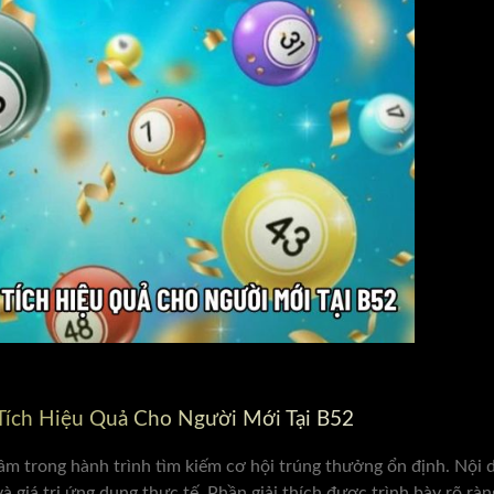
Tích Hiệu Quả Cho Người Mới Tại B52
âm trong hành trình tìm kiếm cơ hội trúng thưởng ổn định. Nội 
 giá trị ứng dụng thực tế. Phần giải thích được trình bày rõ ràn