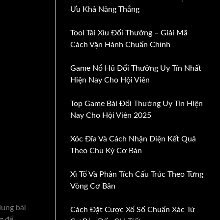
Ưu Khả Năng Thắng
Tool Tài Xỉu Đổi Thưởng – Giải Mã
Cách Vận Hành Chuẩn Chỉnh
Game Nổ Hũ Đổi Thưởng Uy Tín Nhất
Hiện Nay Cho Hội Viên
Top Game Bài Đổi Thưởng Uy Tín Hiện
Nay Cho Hội Viên 2025
Xóc Đĩa Và Cách Nhận Diện Kết Quả
Theo Chu Kỳ Cơ Bản
Xì Tố Và Phân Tích Cấu Trúc Theo Từng
Vòng Cơ Bản
dung bài
Cách Đặt Cược Xổ Số Chuẩn Xác Từ
g để