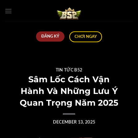
Skip
to
content
ĐĂNG KÝ
CHƠI NGAY
TIN TỨC B52
Sâm Lốc Cách Vận
Hành Và Những Lưu Ý
Quan Trọng Năm 2025
POSTED ON
DECEMBER 13, 2025
BY
CTV