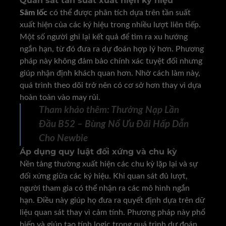
Quan sát tần suất xuất hiện ký hiệu
Sâm lốc
có thể được phân tích dựa trên tần suất
xuất hiện của các ký hiệu trong nhiều lượt liên tiếp.
Một số người ghi lại kết quả để tìm ra xu hướng
ngắn hạn, từ đó đưa ra dự đoán hợp lý hơn. Phương
pháp này không đảm bảo chính xác tuyệt đối nhưng
giúp nhận định khách quan hơn. Nhờ cách làm này,
quá trình theo dõi trở nên có cơ sở hơn thay vì dựa
hoàn toàn vào may rủi.
Tham khảo thêm:
Thưởng Nạp Lần
Đầu B52 – Bùng Nổ Ưu Đãi Hấp Dẫn
Cho Newbie
Áp dụng quy luật đối xứng và chu kỳ
Nền tảng
thường xuất hiện các chu kỳ lặp lại và sự
đối xứng giữa các ký hiệu. Khi quan sát đủ lượt,
người tham gia có thể nhận ra các mô hình ngắn
hạn. Điều này giúp họ đưa ra quyết định dựa trên dữ
liệu quan sát thay vì cảm tính. Phương pháp này phổ
biến và giúp tạo tính logic trong quá trình dự đoán.