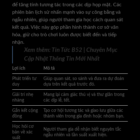
để tăng tính tương tác trong các dịp họp mặt. Các
phiên bản lịch sử nhấn mạnh vào sự công bằng và
ngẫu nhiên, giúp người tham gia học cách quan sát
kết quả. Việc này góp phần hình thành cơ sở văn
hóa, giữ cho trò chơi luôn được biết đến và tiếp
nhận.
Xem thêm:
Tin Tức B52 | Chuyên Mục
Cập Nhật Thông Tin Mới Nhất
Lợi ích
Mô tả
Phát triển tư
Giúp quan sát, so sánh và đưa ra dự đoán
duy
dựa trên kết quả trước đó.
Giải trí nhẹ
Mang lại cảm giác thú vị và thư giãn trong
nhàng
các dịp lễ, tết.
Gắn kết cộng
Tạo cơ hội tương tác và giao lưu giữa các
đồng
thành viên trong gia đình hoặc nhóm bạn.
Học hỏi cơ
Người tham gia dễ nhận biết nguyên tắc
bản về xác
ngẫu nhiên và tần suất xuất hiện.
suất