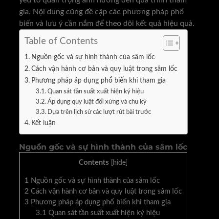
yếu tố quan trọng ảnh hưởng đến quá trình tham
gia. Nội dung cũng đề cập các phương pháp phổ
biến và lưu ý cần nắm để theo dõi kết quả hiệu quả.
Table of Contents
Nguồn gốc và sự hình thành của sâm lốc
Cách vận hành cơ bản và quy luật trong sâm lốc
Phương pháp áp dụng phổ biến khi tham gia
Quan sát tần suất xuất hiện ký hiệu
Áp dụng quy luật đối xứng và chu kỳ
Dựa trên lịch sử các lượt rút bài trước
Kết luận
Nguồn gốc và sự hình thành của sâm lốc
Contents
[
hide
]
1
Nguồn gốc và sự hình thành của sâm lốc
2
Cách vận hành cơ bản và quy luật trong sâm lốc
3
Phương pháp áp dụng phổ biến khi tham gia
3.1
Quan sát tần suất xuất hiện ký hiệu